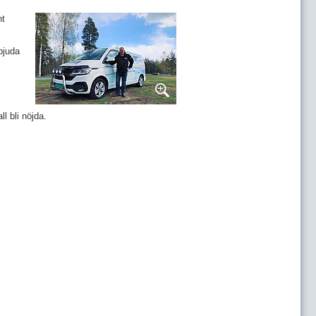
nt
bjuda
l bli nöjda.