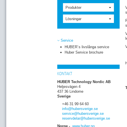
Produkter
V
s
Lösningar
R
s
V
l
Service
V
HUBER´s livslånga service
Huber Service brochure
H
KONTAKT
HUBER Technology Nordic AB
Heljesvägen 4
T
437 36 Lindome
Sverige
+46 31 99 64 60
info
@hubersverige
.se
service
@hubersverige
.se
reservdelar
@hubersverige
.se
Norge -
www.huber.no