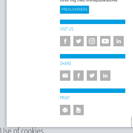
förse mig med onlinepublikationer.
*
VISIT US
SHARE
PRINT
Use of cookies