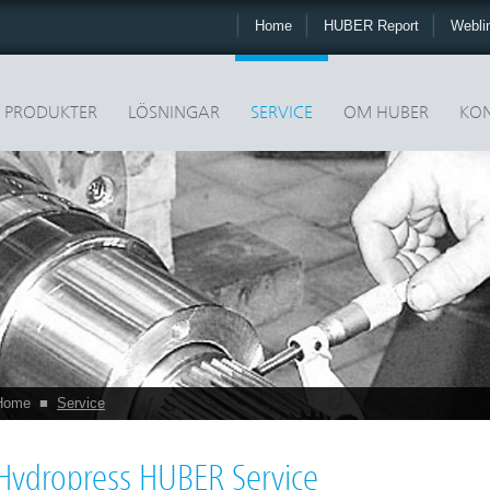
Home
HUBER Report
Webli
PRODUKTER
LÖSNINGAR
SERVICE
OM HUBER
KON
Home
■
Service
Hydropress HUBER Service