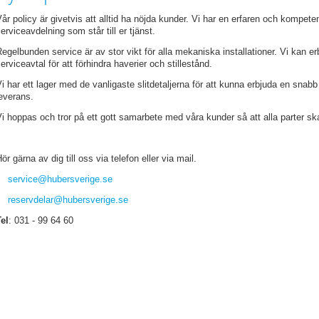
år policy är givetvis att alltid ha nöjda kunder. Vi har en erfaren och kompete
erviceavdelning som står till er tjänst.
egelbunden service är av stor vikt för alla mekaniska installationer. Vi kan er
erviceavtal för att förhindra haverier och stillestånd.
i har ett lager med de vanligaste slitdetaljerna för att kunna erbjuda en snabb
everans.
i hoppas och tror på ett gott samarbete med våra kunder så att alla parter skal
ör gärna av dig till oss via telefon eller via mail.
service
@hubersverige
.se
reservdelar
@hubersverige
.se
el
: 031 - 99 64 60