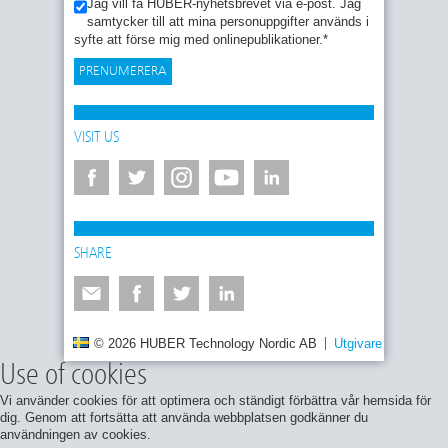
Jag vill få HUBER-nyhetsbrevet via e-post. Jag
samtycker till att mina personuppgifter används i
syfte att förse mig med onlinepublikationer.
*
VISIT US
SHARE
© 2026 HUBER Technology Nordic AB
Utgivare
Integrite
Use of cookies
Vi använder cookies för att optimera och ständigt förbättra vår hemsida för
dig. Genom att fortsätta att använda webbplatsen godkänner du
användningen av cookies.