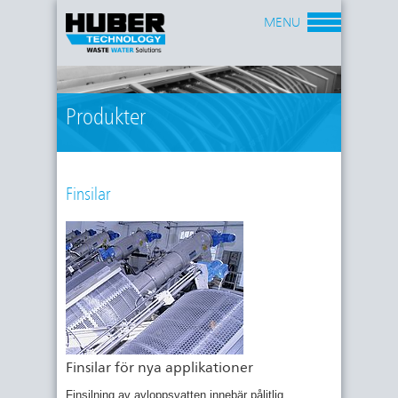
MENU
Produkter
Finsilar
Finsilar för nya applikationer
Finsilning av avloppsvatten innebär pålitlig