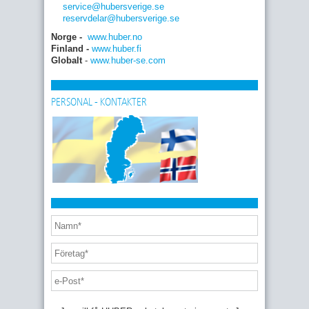
service
@hubersverige
.se
reservdelar
@hubersverige
.se
Norge -
www.huber.no
Finland -
www.huber.fi
Globalt
-
www.huber-se.com
PERSONAL - KONTAKTER