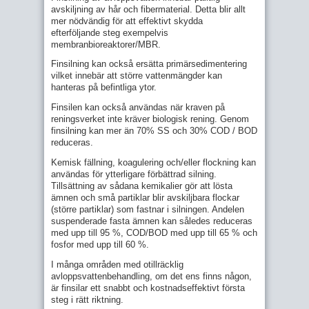
avskiljning av hår och fibermaterial. Detta blir allt
mer nödvändig för att effektivt skydda
efterföljande steg exempelvis
membranbioreaktorer/MBR.
Finsilning kan också ersätta primärsedimentering
vilket innebär att större vattenmängder kan
hanteras på befintliga ytor.
Finsilen kan också användas när kraven på
reningsverket inte kräver biologisk rening. Genom
finsilning kan mer än 70% SS och 30% COD / BOD
reduceras.
Kemisk fällning, koagulering och/eller flockning kan
användas för ytterligare förbättrad silning.
Tillsättning av sådana kemikalier gör att lösta
ämnen och små partiklar blir avskiljbara flockar
(större partiklar) som fastnar i silningen. Andelen
suspenderade fasta ämnen kan således reduceras
med upp till 95 %, COD/BOD med upp till 65 % och
fosfor med upp till 60 %.
I många områden med otillräcklig
avloppsvattenbehandling, om det ens finns någon,
är finsilar ett snabbt och kostnadseffektivt första
steg i rätt riktning.