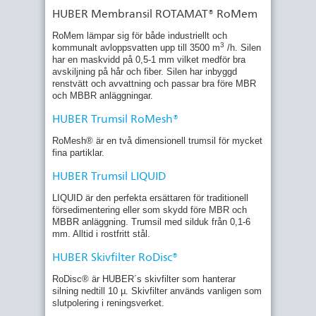
HUBER Membransil ROTAMAT® RoMem
RoMem lämpar sig för både industriellt och
3
kommunalt avloppsvatten upp till 3500 m
/h. Silen
har en maskvidd på 0,5-1 mm vilket medför bra
avskiljning på hår och fiber. Silen har inbyggd
renstvätt och avvattning och passar bra före MBR
och MBBR anläggningar.
HUBER Trumsil RoMesh®
RoMesh® är en två dimensionell trumsil för mycket
fina partiklar.
HUBER Trumsil LIQUID
LIQUID är den perfekta ersättaren för traditionell
försedimentering eller som skydd före MBR och
MBBR anläggning. Trumsil med silduk från 0,1-6
mm. Alltid i rostfritt stål.
HUBER Skivfilter RoDisc®
RoDisc® är HUBER´s skivfilter som hanterar
silning nedtill 10 µ. Skivfilter används vanligen som
slutpolering i reningsverket.