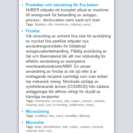
Produkter och utrustning för Era behov
HUBER erbjuder ett komplett utbud av maskiner
till reningsverk för behandling av avlopps-,
process-, dricksvatten samt sand och slam
Tags:
flotation
,
mbr
,
membran
,
rotamat
,
sand
...
Finsilar
Vår utveckling av extremt fina silar för avskiljning
av mycket fina partiklar erbjuder nya
användningsområden för förbättrad
avloppsvattenbehandling. Pålitlig avskiljning av
hår och fibermaterial blir allt mer nödvändig för
effektiv användning av exempelvis
membranbioreaktorer/MBR. En annan
användning av finsilar är när sjö eller å är
mottagande recipient samtidigt som man enbart
har mekanisk rening. Minskade utsläpp av
syreförbrukande ämnen (COD/BOD) från sådana
anläggningar blir alltmer viktigt för skydd av
känsliga recipienter.
Tags:
membrane
,
screen
,
mbr
,
rodisc
,
romem
,
romesh
,
rotamat
,
bod
,
cod
,
screening
,
settlement
,
rotary
...
Microsilning
Tags:
contiflow
,
mbr
,
sand
,
sandfilter
,
filtering
...
Microsilar
Tags:
leder
,
desinfektion
,
mbr
,
rodisc
,
romem
,
romesh
,
rotamat
,
bod
,
cod
...