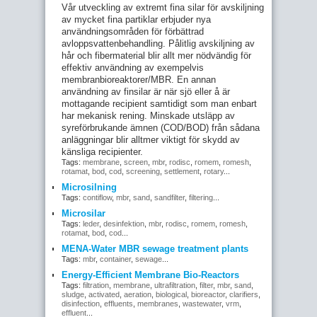
Vår utveckling av extremt fina silar för avskiljning
av mycket fina partiklar erbjuder nya
användningsområden för förbättrad
avloppsvattenbehandling. Pålitlig avskiljning av
hår och fibermaterial blir allt mer nödvändig för
effektiv användning av exempelvis
membranbioreaktorer/MBR. En annan
användning av finsilar är när sjö eller å är
mottagande recipient samtidigt som man enbart
har mekanisk rening. Minskade utsläpp av
syreförbrukande ämnen (COD/BOD) från sådana
anläggningar blir alltmer viktigt för skydd av
känsliga recipienter.
Tags:
membrane
,
screen
,
mbr
,
rodisc
,
romem
,
romesh
,
rotamat
,
bod
,
cod
,
screening
,
settlement
,
rotary
...
Microsilning
Tags:
contiflow
,
mbr
,
sand
,
sandfilter
,
filtering
...
Microsilar
Tags:
leder
,
desinfektion
,
mbr
,
rodisc
,
romem
,
romesh
,
rotamat
,
bod
,
cod
...
MENA-Water MBR sewage treatment plants
Tags:
mbr
,
container
,
sewage
...
Energy-Efficient Membrane Bio-Reactors
Tags:
filtration
,
membrane
,
ultrafiltration
,
filter
,
mbr
,
sand
,
sludge
,
activated
,
aeration
,
biological
,
bioreactor
,
clarifiers
,
disinfection
,
effluents
,
membranes
,
wastewater
,
vrm
,
effluent
...