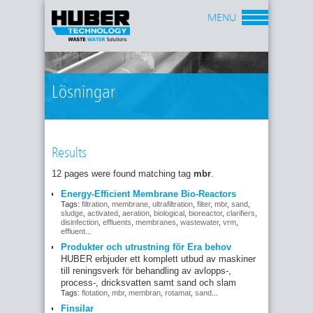
MENU
Lösningar
Results
12 pages were found matching tag
mbr
.
Energy-Efficient Membrane Bio-Reactors
Tags:
filtration
,
membrane
,
ultrafiltration
,
filter
,
mbr
,
sand
,
sludge
,
activated
,
aeration
,
biological
,
bioreactor
,
clarifiers
,
disinfection
,
effluents
,
membranes
,
wastewater
,
vrm
,
effluent
...
Produkter och utrustning för Era behov
HUBER erbjuder ett komplett utbud av maskiner
till reningsverk för behandling av avlopps-,
process-, dricksvatten samt sand och slam
Tags:
flotation
,
mbr
,
membran
,
rotamat
,
sand
...
Finsilar