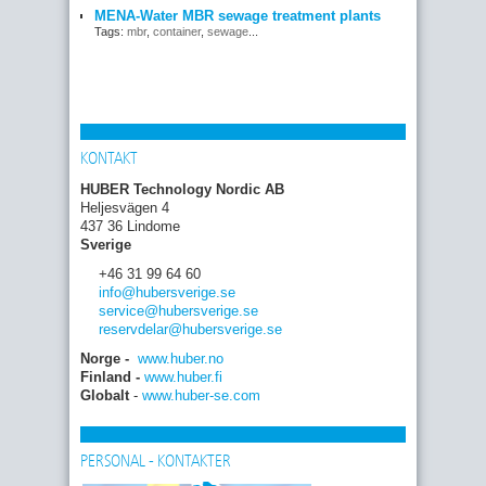
MENA-Water MBR sewage treatment plants
Tags:
mbr
,
container
,
sewage
...
KONTAKT
HUBER Technology Nordic AB
Heljesvägen 4
437 36 Lindome
Sverige
+46 31 99 64 60
info
@hubersverige
.se
service
@hubersverige
.se
reservdelar
@hubersverige
.se
Norge -
www.huber.no
Finland -
www.huber.fi
Globalt
-
www.huber-se.com
PERSONAL - KONTAKTER