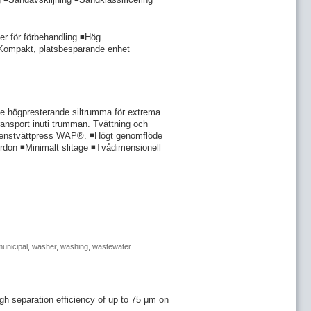
 för förbehandling ◾Hög
) ◾Kompakt, platsbesparande enhet
ande högpresterande siltrumma för extrema
ltransport inuti trumman. Tvättning och
R renstvättpress WAP®. ◾Högt genomflöde
 fordon ◾Minimalt slitage ◾Tvådimensionell
unicipal
,
washer
,
washing
,
wastewater
...
igh separation efficiency of up to 75 μm on