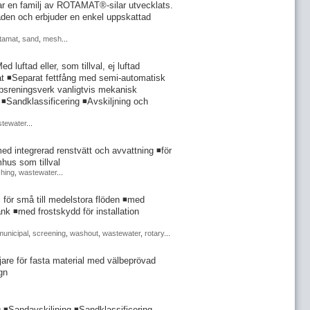
 har en familj av ROTAMAT®-silar utvecklats.
den och erbjuder en enkel uppskattad
tamat
,
sand
,
mesh
...
luftad eller, som tillval, ej luftad
at ◾Separat fettfång med semi-automatisk
loppsreningsverk vanligtvis mekanisk
 ◾Sandklassificering ◾Avskiljning och
tewater
...
 integrerad renstvätt och avvattning ◾för
mhus som tillval
hing
,
wastewater
...
r små till medelstora flöden ◾med
tank ◾med frostskydd för installation
municipal
,
screening
,
washout
,
wastewater
,
rotary
...
are för fasta material med välbeprövad
gn
g ◾Sandavskiljning ◾Sandklassificering