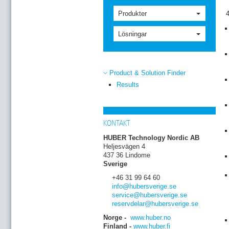
Produkter
Lösningar
Product & Solution Finder
Results
KONTAKT
HUBER Technology Nordic AB
Heljesvägen 4
437 36 Lindome
Sverige
+46 31 99 64 60
info
@hubersverige
.se
service
@hubersverige
.se
reservdelar
@hubersverige
.se
Norge -
www.huber.no
Finland -
www.huber.fi