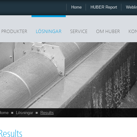
Home
HUBER Report
Webli
PRODUKTER
LÖSNINGAR
SERVICE
OM HUBER
KON
Home
■
Lösningar
■
Results
Results