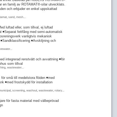
 har en familj av ROTAMAT®-silar utvecklats.
den och erbjuder en enkel uppskattad
tamat
,
sand
,
mesh
...
luftad eller, som tillval, ej luftad
at ◾Separat fettfång med semi-automatisk
loppsreningsverk vanligtvis mekanisk
 ◾Sandklassificering ◾Avskiljning och
tewater
...
 integrerad renstvätt och avvattning ◾för
mhus som tillval
hing
,
wastewater
...
r små till medelstora flöden ◾med
tank ◾med frostskydd för installation
municipal
,
screening
,
washout
,
wastewater
,
rotary
...
are för fasta material med välbeprövad
gn