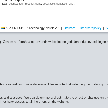
a small footprint
Tags:
coanda
,
rosf
,
rotamat
,
sand
,
separation
,
separator
,
grit
...
© 2026 HUBER Technology Nordic AB
Utgivare
Integritetspolicy
S
 dig. Genom att fortsätta att använda webbplatsen godkänner du användningen 
ttings as well as cookie decisions. Please note that selecting this category m
cs and analyses. We can determine and estimate the effect of changes on the 
 not have access to all the offers on the website.