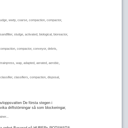
ludge
,
wwtp
,
coarse
,
compaction
,
compactor
,
sandfilter
,
sludge
,
activated
,
biological
,
bioreactor
,
compaction
,
compactor
,
conveyor
,
debris
,
trainpress
,
wap
,
adapted
,
aerated
,
aerobic
,
,
classifier
,
classifiers
,
compaction
,
disposal
,
v avloppsvatten De första stegen i
vika driftstörningar så som blockeringar,
ainer
...
samma enhet Baserad på HUBERs ROTAMAT®-