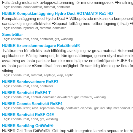
Fullständig mekanisk avloppsvattenrening för mindre reningsverk ◾Finsilnin
Tags:
coanda
,
coandaeffekt
,
rotamat
,
container
...
HUBER Kompaktanläggning Hydro Duct ROTAMAT® Ro5 HD
Kompaktanläggning med Hydro Duct ◾ Välbeprövade mekaniska komponenter
sandavskiljningsseffektivitet ◾Separat fettfång med fettborttagning (tillval
Tags:
coanda
,
hydroduct
,
rotamat
,
container
...
Sandtvättar
Tags:
coanda
,
rosf
,
sand
,
container
,
grit
,
washing
...
HUBER Externslammottagare RotaShield®
Tvättrumma för effektiv och tillförlitlig avskiljning av grova material Roter
applikationer. Pålitlig transport, fri från igensättningar, genom styrd materia
avvattning av fasta partiklar kan ske med hjälp av en efterföljande HUBE
av fasta partiklar ◾Som tillval finns möjlighet för samtidig tömning av flera
silning
Tags:
coanda
,
rosf
,
rotamat
,
septage
,
wap
,
septic
...
HUBER Sandavvattnare RoSF3
Tags:
coanda
,
rosf
,
sand
,
container
...
HUBER Sandtvätt RoSF4 T
Tags:
coanda
,
rosf
,
central
,
container
,
dewatered
,
grit
,
removal
,
washing
...
HUBER Coanda Sandtvätt RoSF4
Tags:
coanda
,
leder
,
rosf
,
separation
,
wwtp
,
container
,
disposal
,
grit
,
industry
,
mechanical
,
m
HUBER Sandtvätt RoSF G4E
Tags:
coanda
,
rosf
,
sand
,
grit
,
washing
...
HUBER Sandfång GritWolf®
HUBER Grit Trap GritWolf®: Grit trap with integrated lamella separator for h