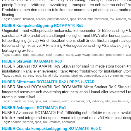
princip “silning – tvättning – avvattning – transport i en och samma enhet”
Produkterna och den robusta tekniken har anammats på den globala markna
lösning.
Tags:
coanda
,
flotation
,
screen
,
pumpstationen
,
rpps
,
kanal
,
mbr
,
membran
,
rok
,
romem
,
ro
HUBER Kompaktanläggning ROTAMAT® Ro5
Originalet - med välbeprövade mekaniska komponenter för förbehandling ◾ Med 
sandkanal ◾Utförandet av sandfånget i enlighet med DWA eller kundanpass
fettborttagning (tillval) För driftssäkerhetens skull är det första steget i av
förbehandling inklusive: ◾ Finsilning ◾Rensgodsbehandling ◾Sandavskiljning
borttagning av fett
Tags:
coanda
,
rpps
,
escamax
,
rosf
,
rotamat
,
sand
,
wap
,
wwtp
,
container
,
pretreatment
,
was
HUBER Skruvsil ROTAMAT® Ro9
HUBER Skruvsil ROTAMAT® Ro9 Skruvsil för små till medelstora flöden ◾med
installation i kanal eller levererad i tank ◾med frostskydd för installation uto
Tags:
coanda
,
screen
,
rpps
,
kanal
,
rok
,
rotamat
,
strainer
,
compaction
,
grit
,
screenings
,
was
HUBER Siltrumma ROTAMAT® Ro2 / RPPS / -STAR
HUBER Skruvsil ROTAMAT® Ro9 ROTAMAT® Micro Strainer Ro 9 Skruvsil fö
integrerad renstvätt och avvattning ◾för installation i kanal eller levererad i 
utomhus som tillval
Tags:
coanda
,
screen
,
rpps
,
rok
,
rotamat
,
wwtp
,
container
,
grit
,
industry
,
inlet
,
mechanical
,
HUBER Avloppssil ROTAMAT® Ro1
HUBER Avloppssil ROTAMAT® Ro1 Tillförlitlig och effektiv mekanisk avskilj
teknik ◾ med integrerad renspress ◾med integrerad renstvätt ◾kompakt desi
Tags:
coanda
,
screen
,
rpps
,
rok
,
rotamat
,
container
...
HUBER Coanda kompaktanläggning ROTAMAT® Ro5 C