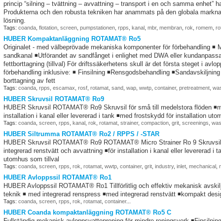
princip “silning – tvättning – avvattning – transport i en och samma enhet”
Produkterna och den robusta tekniken har anammats på den globala markna
lösning.
Tags:
coanda
,
flotation
,
screen
,
pumpstationen
,
rpps
,
kanal
,
mbr
,
membran
,
rok
,
romem
,
ro
HUBER Kompaktanläggning ROTAMAT® Ro5
Originalet - med välbeprövade mekaniska komponenter för förbehandling ◾ Med 
sandkanal ◾Utförandet av sandfånget i enlighet med DWA eller kundanpass
fettborttagning (tillval) För driftssäkerhetens skull är det första steget i av
förbehandling inklusive: ◾ Finsilning ◾Rensgodsbehandling ◾Sandavskiljning
borttagning av fett
Tags:
coanda
,
rpps
,
escamax
,
rosf
,
rotamat
,
sand
,
wap
,
wwtp
,
container
,
pretreatment
,
was
HUBER Skruvsil ROTAMAT® Ro9
HUBER Skruvsil ROTAMAT® Ro9 Skruvsil för små till medelstora flöden ◾med
installation i kanal eller levererad i tank ◾med frostskydd för installation uto
Tags:
coanda
,
screen
,
rpps
,
kanal
,
rok
,
rotamat
,
strainer
,
compaction
,
grit
,
screenings
,
was
HUBER Siltrumma ROTAMAT® Ro2 / RPPS / -STAR
HUBER Skruvsil ROTAMAT® Ro9 ROTAMAT® Micro Strainer Ro 9 Skruvsil fö
integrerad renstvätt och avvattning ◾för installation i kanal eller levererad i 
utomhus som tillval
Tags:
coanda
,
screen
,
rpps
,
rok
,
rotamat
,
wwtp
,
container
,
grit
,
industry
,
inlet
,
mechanical
,
HUBER Avloppssil ROTAMAT® Ro1
HUBER Avloppssil ROTAMAT® Ro1 Tillförlitlig och effektiv mekanisk avskilj
teknik ◾ med integrerad renspress ◾med integrerad renstvätt ◾kompakt desi
Tags:
coanda
,
screen
,
rpps
,
rok
,
rotamat
,
container
...
HUBER Coanda kompaktanläggning ROTAMAT® Ro5 C
Fullständig mekanisk avloppsvattenrening för mindre reningsverk ◾Finsilnin