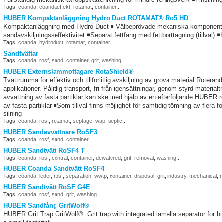
Tags:
coanda
,
coandaeffekt
,
rotamat
,
container
...
HUBER Kompaktanläggning Hydro Duct ROTAMAT® Ro5 HD
Kompaktanläggning med Hydro Duct ◾ Välbeprövade mekaniska komponenter
sandavskiljningsseffektivitet ◾Separat fettfång med fettborttagning (tillval
Tags:
coanda
,
hydroduct
,
rotamat
,
container
...
Sandtvättar
Tags:
coanda
,
rosf
,
sand
,
container
,
grit
,
washing
...
HUBER Externslammottagare RotaShield®
Tvättrumma för effektiv och tillförlitlig avskiljning av grova material Roter
applikationer. Pålitlig transport, fri från igensättningar, genom styrd materia
avvattning av fasta partiklar kan ske med hjälp av en efterföljande HUBE
av fasta partiklar ◾Som tillval finns möjlighet för samtidig tömning av flera
silning
Tags:
coanda
,
rosf
,
rotamat
,
septage
,
wap
,
septic
...
HUBER Sandavvattnare RoSF3
Tags:
coanda
,
rosf
,
sand
,
container
...
HUBER Sandtvätt RoSF4 T
Tags:
coanda
,
rosf
,
central
,
container
,
dewatered
,
grit
,
removal
,
washing
...
HUBER Coanda Sandtvätt RoSF4
Tags:
coanda
,
leder
,
rosf
,
separation
,
wwtp
,
container
,
disposal
,
grit
,
industry
,
mechanical
,
m
HUBER Sandtvätt RoSF G4E
Tags:
coanda
,
rosf
,
sand
,
grit
,
washing
...
HUBER Sandfång GritWolf®
HUBER Grit Trap GritWolf®: Grit trap with integrated lamella separator for h