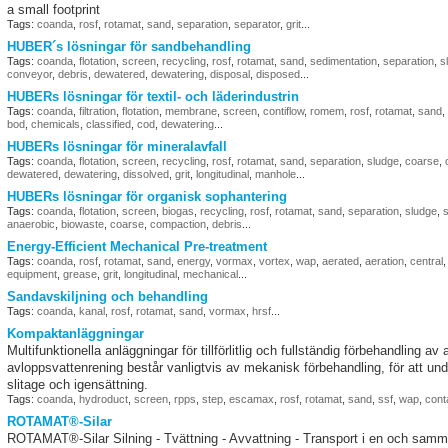
a small footprint
Tags:
coanda
,
rosf
,
rotamat
,
sand
,
separation
,
separator
,
grit
...
HUBER´s lösningar för sandbehandling
Tags:
coanda
,
flotation
,
screen
,
recycling
,
rosf
,
rotamat
,
sand
,
sedimentation
,
separation
,
s
conveyor
,
debris
,
dewatered
,
dewatering
,
disposal
,
disposed
...
HUBERs lösningar för textil- och läderindustrin
Tags:
coanda
,
filtration
,
flotation
,
membrane
,
screen
,
contiflow
,
romem
,
rosf
,
rotamat
,
sand
,
bod
,
chemicals
,
classified
,
cod
,
dewatering
...
HUBERs lösningar för mineralavfall
Tags:
coanda
,
flotation
,
screen
,
recycling
,
rosf
,
rotamat
,
sand
,
separation
,
sludge
,
coarse
,
dewatered
,
dewatering
,
dissolved
,
grit
,
longitudinal
,
manhole
...
HUBERs lösningar för organisk sophantering
Tags:
coanda
,
flotation
,
screen
,
biogas
,
recycling
,
rosf
,
rotamat
,
sand
,
separation
,
sludge
,
s
anaerobic
,
biowaste
,
coarse
,
compaction
,
debris
...
Energy-Efficient Mechanical Pre-treatment
Tags:
coanda
,
rosf
,
rotamat
,
sand
,
energy
,
vormax
,
vortex
,
wap
,
aerated
,
aeration
,
central
equipment
,
grease
,
grit
,
longitudinal
,
mechanical
...
Sandavskiljning och behandling
Tags:
coanda
,
kanal
,
rosf
,
rotamat
,
sand
,
vormax
,
hrsf
...
Kompaktanläggningar
Multifunktionella anläggningar för tillförlitlig och fullständig förbehandling a
avloppsvattenrening består vanligtvis av mekanisk förbehandling, för att und
slitage och igensättning.
Tags:
coanda
,
hydroduct
,
screen
,
rpps
,
step
,
escamax
,
rosf
,
rotamat
,
sand
,
ssf
,
wap
,
cont
ROTAMAT®-Silar
ROTAMAT®-Silar Silning - Tvättning - Avvattning - Transport i en och 