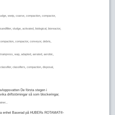
ludge
,
wwtp
,
coarse
,
compaction
,
compactor
,
sandfilter
,
sludge
,
activated
,
biological
,
bioreactor
,
compaction
,
compactor
,
conveyor
,
debris
,
trainpress
,
wap
,
adapted
,
aerated
,
aerobic
,
,
classifier
,
classifiers
,
compaction
,
disposal
,
v avloppsvatten De första stegen i
vika driftstörningar så som blockeringar,
ainer
...
samma enhet Baserad på HUBERs ROTAMAT®-