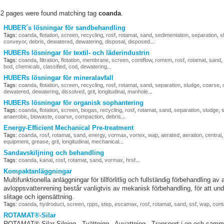
42 pages were found matching tag
coanda
.
HUBER´s lösningar för sandbehandling
Tags:
coanda
,
flotation
,
screen
,
recycling
,
rosf
,
rotamat
,
sand
,
sedimentation
,
separation
,
s
conveyor
,
debris
,
dewatered
,
dewatering
,
disposal
,
disposed
...
HUBERs lösningar för textil- och läderindustrin
Tags:
coanda
,
filtration
,
flotation
,
membrane
,
screen
,
contiflow
,
romem
,
rosf
,
rotamat
,
sand
,
bod
,
chemicals
,
classified
,
cod
,
dewatering
...
HUBERs lösningar för mineralavfall
Tags:
coanda
,
flotation
,
screen
,
recycling
,
rosf
,
rotamat
,
sand
,
separation
,
sludge
,
coarse
,
dewatered
,
dewatering
,
dissolved
,
grit
,
longitudinal
,
manhole
...
HUBERs lösningar för organisk sophantering
Tags:
coanda
,
flotation
,
screen
,
biogas
,
recycling
,
rosf
,
rotamat
,
sand
,
separation
,
sludge
,
s
anaerobic
,
biowaste
,
coarse
,
compaction
,
debris
...
Energy-Efficient Mechanical Pre-treatment
Tags:
coanda
,
rosf
,
rotamat
,
sand
,
energy
,
vormax
,
vortex
,
wap
,
aerated
,
aeration
,
central
equipment
,
grease
,
grit
,
longitudinal
,
mechanical
...
Sandavskiljning och behandling
Tags:
coanda
,
kanal
,
rosf
,
rotamat
,
sand
,
vormax
,
hrsf
...
Kompaktanläggningar
Multifunktionella anläggningar för tillförlitlig och fullständig förbehandling a
avloppsvattenrening består vanligtvis av mekanisk förbehandling, för att und
slitage och igensättning.
Tags:
coanda
,
hydroduct
,
screen
,
rpps
,
step
,
escamax
,
rosf
,
rotamat
,
sand
,
ssf
,
wap
,
cont
ROTAMAT®-Silar
ROTAMAT®-Silar Silning - Tvättning - Avvattning - Transport i en och 