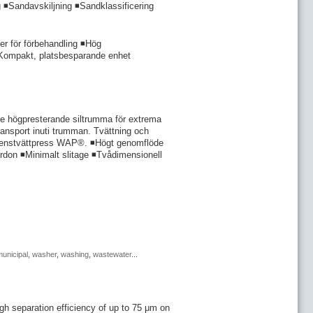
g ◾Sandavskiljning ◾Sandklassificering
 för förbehandling ◾Hög
) ◾Kompakt, platsbesparande enhet
ande högpresterande siltrumma för extrema
ltransport inuti trumman. Tvättning och
R renstvättpress WAP®. ◾Högt genomflöde
 fordon ◾Minimalt slitage ◾Tvådimensionell
unicipal
,
washer
,
washing
,
wastewater
...
igh separation efficiency of up to 75 μm on